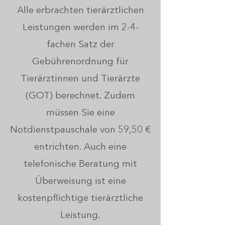
Alle erbrachten tierärztlichen
Leistungen werden im 2-4-
fachen Satz der
Gebührenordnung für
Tierärztinnen und Tierärzte
(GOT) berechnet. Zudem
müssen Sie eine
Notdienstpauschale von 59,50 €
entrichten. Auch eine
telefonische Beratung mit
Überweisung ist eine
kostenpflichtige tierärztliche
Leistung.