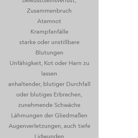
Bewusstseinsverlust,
Zusammenbruch
Atemnot
Krampfanfälle
starke oder unstillbare
Blutungen
Unfähigkeit, Kot oder Harn zu
lassen
anhaltender, blutiger Durchfall
oder blutiges Erbrechen,
zunehmende Schwäche
Lähmungen der Gliedmaßen
Augenverletzungen, auch tiefe
Lidwunden