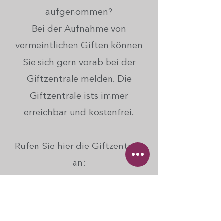
aufgenommen?
Bei der Aufnahme von
vermeintlichen Giften können
Sie sich gern vorab bei der
Giftzentrale melden. Die
Giftzentrale ists immer
erreichbar und kostenfrei.
Rufen Sie hier die Giftzentrale
an:
0361 730 730
Folgende Angaben benötigt