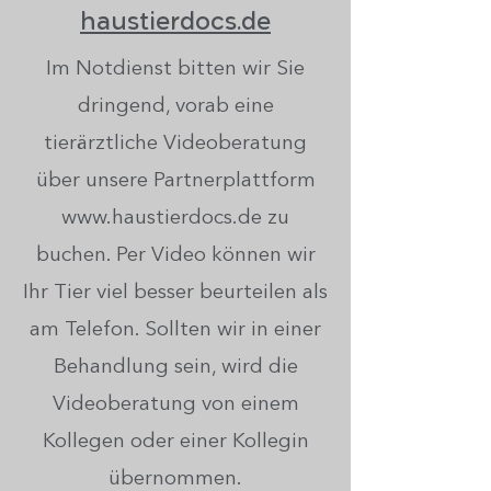
haustierdocs.de
Im Notdienst bitten wir Sie
dringend, vorab eine
tierärztliche Videoberatung
über unsere Partnerplattform
www.haustierdocs.de
zu
buchen. Per Video können wir
Ihr Tier viel besser beurteilen als
am Telefon. Sollten wir in einer
Behandlung sein, wird die
Videoberatung von einem
Kollegen oder einer Kollegin
übernommen.