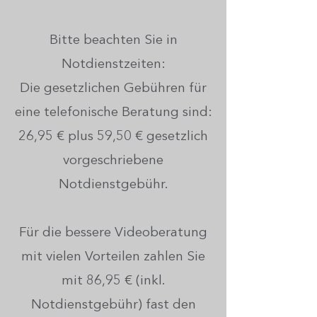
Bitte beachten Sie in
Notdienstzeiten:
Die gesetzlichen Gebühren für
eine telefonische Beratung sind:
26,95 € plus 59,50 € gesetzlich
vorgeschriebene
Notdienstgebühr.
Für die bessere Videoberatung
mit vielen Vorteilen zahlen Sie
mit 86,95 € (inkl.
Notdienstgebühr) fast den