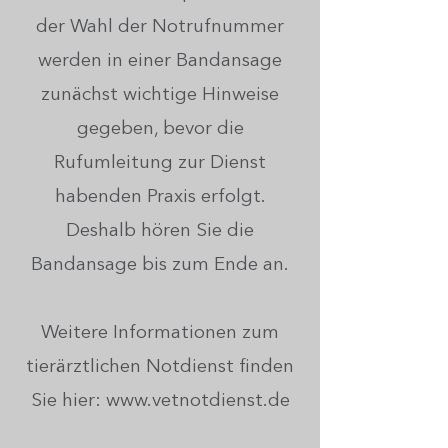
der Wahl der Notrufnummer
werden in einer Bandansage
zunächst wichtige Hinweise
gegeben, bevor die
Rufumleitung zur Dienst
habenden Praxis erfolgt.
Deshalb hören Sie die
Bandansage bis zum Ende an.
Weitere Informationen zum
tierärztlichen Notdienst finden
Sie hier:
www.vetnotdienst.de