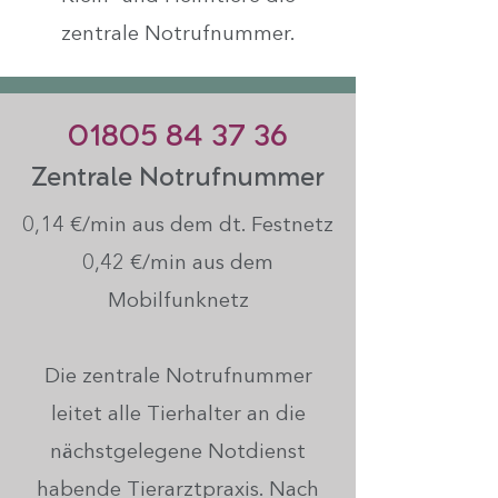
zentrale Notrufnummer.
01805 84 37 36
Zentrale Notrufnummer
0,14 €/min aus dem dt. Festnetz
0,42 €/min aus dem
Mobilfunknetz
Die zentrale Notrufnummer
leitet alle Tierhalter an die
nächstgelegene Notdienst
habende Tierarztpraxis. Nach