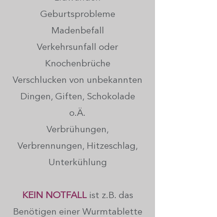
Geburtsprobleme
Madenbefall
Verkehrsunfall oder
Knochenbrüche
Verschlucken von unbekannten
Dingen, Giften, Schokolade
o.Ä.
Verbrühungen,
Verbrennungen, Hitzeschlag,
Unterkühlung
KEIN NOTFALL
ist z.B. das
Benötigen einer Wurmtablette