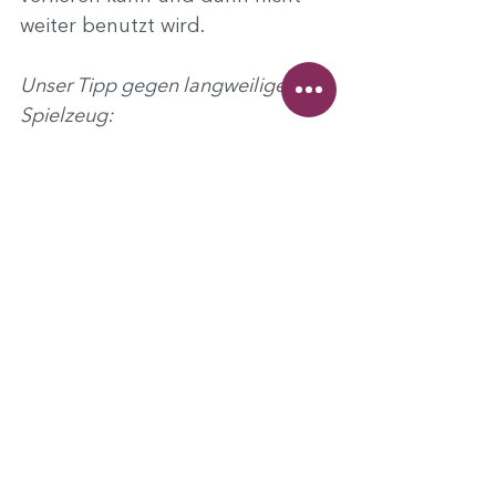
weiter benutzt wird.
Unser Tipp gegen langweiliges 
Spielzeug:
Um zu vermeiden, dass sie 
monatlich neues Spielzeug 
kaufen und sich schon bald in 
einem unendlichen Meer aus 
altem und ungenutzten 
Katzenspielzeug wiederfinden, 
sollten Sie sich ein Repertoire 
aus ca. 4 Spielzeugen zulegen. 
Dieses verwahren Sie sicher in 
einer fest verschlossen Kiste.
Aus dieser Kiste zaubern Sie 
dann einmal wöchentlich ein 